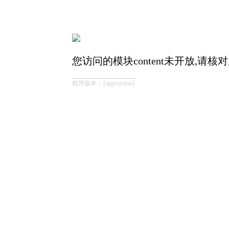
您访问的模块content未开放,请核
程序版本：{appversion}